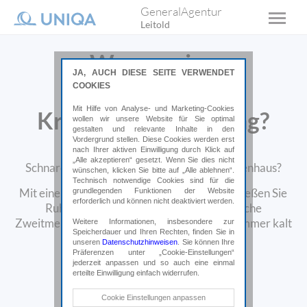
GeneralAgentur
Leitold
Warum eine
JA, AUCH DIESE SEITE VERWENDET
private
COOKIES
Mit Hilfe von Analyse- und Marketing-Cookies
Krankenversicherung?
wollen wir unsere Website für Sie optimal
gestalten und relevante Inhalte in den
Vordergrund stellen. Diese Cookies werden erst
nach Ihrer aktiven Einwilligung durch Klick auf
Um die Wette warten bei Ärzt:innen?
„Alle akzeptieren“ gesetzt. Wenn Sie dies nicht
Schnarchende Bettnachbar:innen im Krankenhaus?
wünschen, klicken Sie bitte auf „Alle ablehnen“.
Technisch notwendige Cookies sind für die
Mit einer privaten Krankenversicherung genießen Sie
grundlegenden Funktionen der Website
erforderlich und können nicht deaktiviert werden.
Ruhe im Einbettzimmer, holen sich ärztliche
Zweitmeinungen, bleibt Ihr Sessel im Wartezimmer kalt
Weitere Informationen, insbesondere zur
Speicherdauer und Ihren Rechten, finden Sie in
und vieles mehr.
unseren
Datenschutzhinweisen
. Sie können Ihre
Präferenzen unter „Cookie-Einstellungen“
jederzeit anpassen und so auch eine einmal
Online abschließen*
erteilte Einwilligung einfach widerrufen.
Technische Cookies
Cookie Einstellungen anpassen