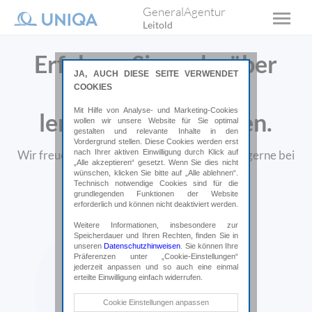
GeneralAgentur
Leitold
Erfahren Sie mehr über
JA, AUCH DIESE SEITE VERWENDET
uns und
COOKIES
Mit Hilfe von Analyse- und Marketing-Cookies
lernen Sie uns kennen.
wollen wir unsere Website für Sie optimal
gestalten und relevante Inhalte in den
Vordergrund stellen. Diese Cookies werden erst
nach Ihrer aktiven Einwilligung durch Klick auf
Wir freuen uns auf Sie und würden uns vorab gerne bei
„Alle akzeptieren“ gesetzt. Wenn Sie dies nicht
Ihnen vorstellen.
wünschen, klicken Sie bitte auf „Alle ablehnen“.
Technisch notwendige Cookies sind für die
grundlegenden Funktionen der Website
erforderlich und können nicht deaktiviert werden.
Weitere Informationen, insbesondere zur
Speicherdauer und Ihren Rechten, finden Sie in
unseren
Datenschutzhinweisen
. Sie können Ihre
Präferenzen unter „Cookie-Einstellungen“
jederzeit anpassen und so auch eine einmal
erteilte Einwilligung einfach widerrufen.
Technische Cookies
Cookie Einstellungen anpassen