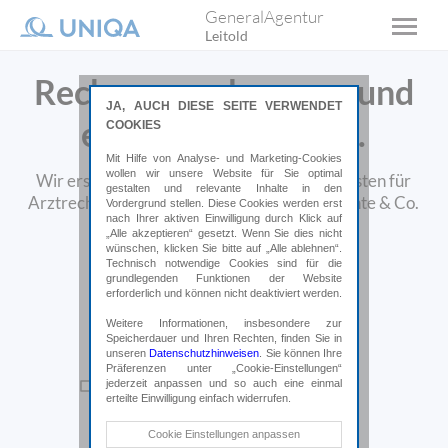
GeneralAgentur
Leitold
Rechnungen bequem und
JA, AUCH DIESE SEITE VERWENDET
einfach einreichen.
COOKIES
Mit Hilfe von Analyse- und Marketing-Cookies
wollen wir unsere Website für Sie optimal
Wir ersetzen Ihnen schnellstmöglich Ihre Kosten für
gestalten und relevante Inhalte in den
Arztrechnungen, Physiotherapie, Medikamente & Co.
Vordergrund stellen. Diese Cookies werden erst
nach Ihrer aktiven Einwilligung durch Klick auf
„Alle akzeptieren“ gesetzt. Wenn Sie dies nicht
wünschen, klicken Sie bitte auf „Alle ablehnen“.
Technisch notwendige Cookies sind für die
grundlegenden Funktionen der Website
erforderlich und können nicht deaktiviert werden.
Weitere Informationen, insbesondere zur
Speicherdauer und Ihren Rechten, finden Sie in
unseren
Datenschutzhinweisen
. Sie können Ihre
Präferenzen unter „Cookie-Einstellungen“
jederzeit anpassen und so auch eine einmal
erteilte Einwilligung einfach widerrufen.
Technische Cookies
Cookie Einstellungen anpassen